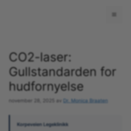
Hopp
til
Meny
innhold
CO2-laser:
Gullstandarden for
hudfornyelse
november 28, 2025
av
Dr. Monica Braaten
Korpeveien Legeklinikk