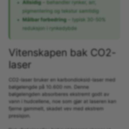
Allsidig
– behandler rynker, arr,
pigmentering og tekstur samtidig
Målbar forbedring
– typisk 30-50%
reduksjon i rynkedybde
Vitenskapen bak CO2-
laser
CO2-laser bruker en karbondioksid-laser med
bølgelengde på 10.600 nm. Denne
bølgelengden absorberes ekstremt godt av
vann i hudcellene, noe som gjør at laseren kan
fjerne gammelt, skadet vev med ekstrem
presisjon.