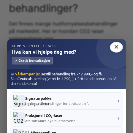
behandlinger?
Det finnes mange hudfornyelsesbehandlinger
på markedet. Her er hvordan CO2-laser
sammenligner seg:
✕
KORPEVEIEN LEGEKLINIKK
Hva kan vi hjelpe deg med?
Effekt på
Behandling
Dybde
Varighet
✓ Gratis konsultasjon
rynker
🌸
Vårkampanje:
Bestill behandling fra kr 2 990,– og få
Fraksjonell
Dyp
SkinCeuticals peeling (verdi kr 1 290,-) + 3 % handlebonus inn på
★★★★★
5-10 år
din kundekonto!
CO2
(dermis)
RF
Signaturpakker
›
Moderat
★★★★☆
1-2 år
Injeksjonsbehandlinger for et visuelt løft
Microneedling
Fraksjonell CO₂-laser
›
IPL
Grunn
★★☆☆☆
Måneder
Arr, solskader, dyp hudfornyelse
Grunn-
6-12
RF Microneedling