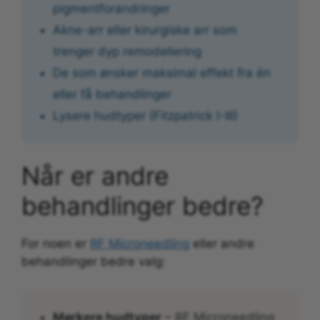
pigmentforandringer
Akne-arr eller kirurgiske arr som
trenger dyp remodellering
De som ønsker maksimal effekt fra én
eller få behandlinger
Lysere hudtyper (Fitzpatrick I-III)
Når er andre
behandlinger bedre?
For noen er
RF Microneedling
eller andre
behandlinger bedre valg:
Mørkere hudtyper
– RF Microneedling