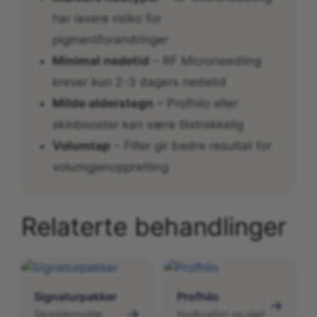
har lavere risiko for
pigmentforandringer
Minimal nedetid
– RF Microneedling
krever kun 2-3 dagers nedetid
Milde alderstegn
– Profhilo eller
skinbooster kan være tilstrekkelig
Volumtap
– Filler gir bedre resultat for
volumgjenoppretting
Relaterte behandlinger
Signaturpakker
Profhilo
→
→
Skreddersydde
Hudkvalitet og glød