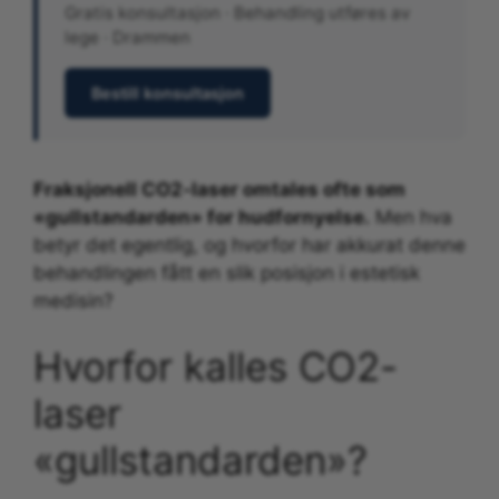
Gratis konsultasjon · Behandling utføres av
lege · Drammen
Bestill konsultasjon
Fraksjonell CO2-laser omtales ofte som
«gullstandarden» for hudfornyelse.
Men hva
betyr det egentlig, og hvorfor har akkurat denne
behandlingen fått en slik posisjon i estetisk
medisin?
Hvorfor kalles CO2-
laser
«gullstandarden»?