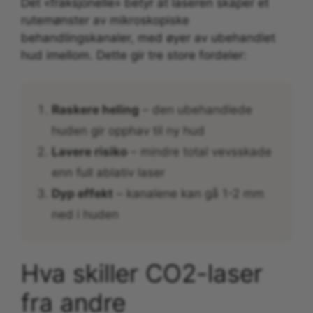
Det «fraksjonelle» betyr at laseren skaper et
rutemønster av mikroskopiske
behandlingskanaler, med øyer av ubehandlet
hud imellom. Dette gir tre store fordeler:
Raskere heling
– den ubehandlede
huden gir opphav til ny hud
Lavere risiko
– mindre total vevsskade
enn full ablativ laser
Dyp effekt
– kanalene kan gå 1-2 mm
ned i huden
Hva skiller CO2-laser
fra andre