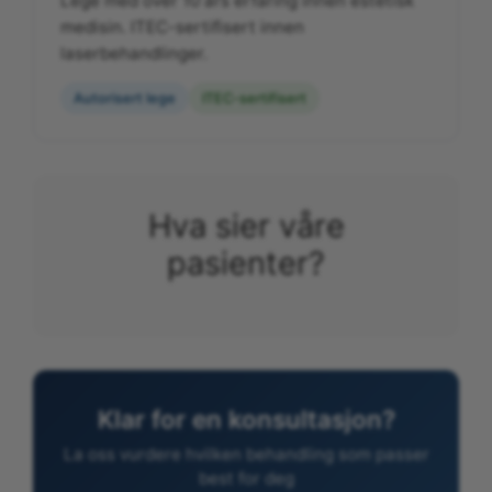
Lege med over 10 års erfaring innen estetisk
medisin. ITEC-sertifisert innen
laserbehandlinger.
Autorisert lege
ITEC-sertifisert
Hva sier våre
pasienter?
Klar for en konsultasjon?
La oss vurdere hvilken behandling som passer
best for deg