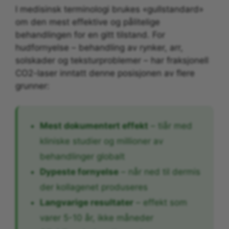
I medisinsk terminologi brukes «gullstandard»
om den mest effektive og pålitelige
behandlingen for en gitt tilstand. For
hudfornyelse – behandling av rynker, arr,
solskader og teksturproblemer – har fraksjonell
CO2-laser inntatt denne posisjonen av flere
grunner:
Mest dokumentert effekt
– tiår med
kliniske studier og millioner av
behandlinger globalt
Dypeste fornyelse
– når ned til dermis
der kollagenet produseres
Langvarige resultater
– effekt som
varer 5-10 år, ikke måneder