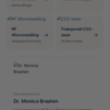
behandlinger
RF
Fraksjonell CO2-
→
→
Microneedling
laser
Hudoppstramming
Hudfornyelse
DIN BEHANDLER
Dr. Monica Braaten