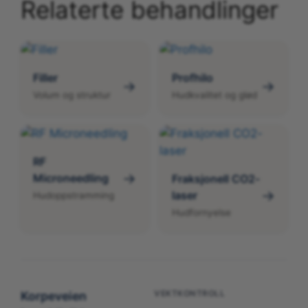
Relaterte behandlinger
Filler
Profhilo
→
→
Volum og struktur
Hudkvalitet og glød
RF
→
Microneedling
Fraksjonell CO2-
→
laser
Hudoppstramming
Hudfornyelse
VEKTKONTROLL
Korpeveien