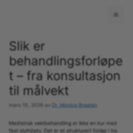
Hopp
til
Meny
innhold
Slik er
behandlingsforløpe
t – fra konsultasjon
til målvekt
mars 19, 2026
av
Dr. Monica Braaten
Medisinsk vektbehandling er ikke en kur med
fast sluttdato. Det er et strukturert forløp i tre