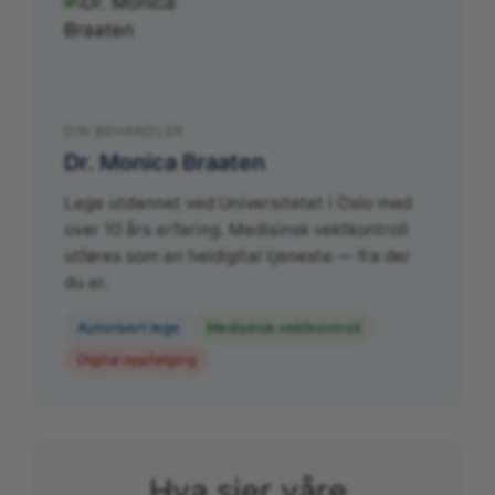
DIN BEHANDLER
Dr. Monica Braaten
Lege utdannet ved Universitetet i Oslo med
over 10 års erfaring. Medisinsk vektkontroll
utføres som en heldigital tjeneste — fra der
du er.
Autorisert lege
Medisinsk vektkontroll
Digital oppfølging
Hva sier våre