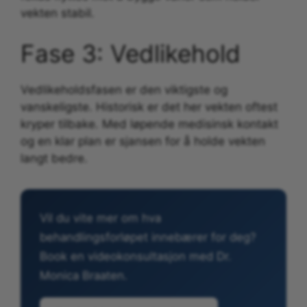
vekten stabil.
Fase 3: Vedlikehold
Vedlikeholdsfasen er den viktigste og
vanskeligste. Historisk er det her vekten oftest
kryper tilbake. Med løpende medisinsk kontakt
og en klar plan er sjansen for å holde vekten
langt bedre.
Vil du vite mer om hva
behandlingsforløpet innebærer for deg?
Book en videokonsultasjon med Dr.
Monica Braaten.