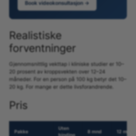
Book videokonsultasjon →
Realistiske
forventninger
Gjennomsnittlig vekttap i kliniske studier er 10–
20 prosent av kroppsvekten over 12–24
måneder. For en person på 100 kg betyr det 10–
20 kg. For mange er dette livsforandrende.
Pris
Uten
Pakke
8 mnd
12 mnd
binding