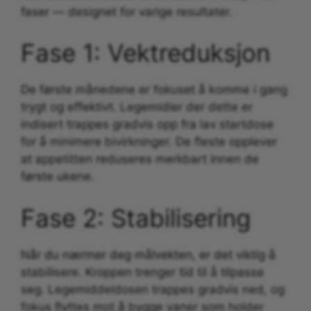
faser — designet for varige resultater.
Fase 1: Vektreduksjon
De første månedene er fokuset å komme i gang
trygt og effektivt. Legemidler der dette er
indisert trappes gradvis opp fra lav startdose
for å minimere bivirkninger. De fleste opplever
at appetitten reduseres merkbart innen de
første ukene.
Fase 2: Stabilisering
Når du nærmer deg målvekten, er det viktig å
stabilisere. Kroppen trenger tid til å tilpasse
seg. Legemiddeldosen trappes gradvis ned, og
fokus flyttes mot å bygge vaner som holder