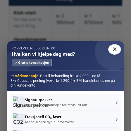
Kick-start
kr 2
kr 1
kr 1
For deg som vil
195/mnd
975/mnd
645/mnd
ned 5–10 kg
Hovedprogram
kr 2
kr 2
kr 2
Tett oppfølging
✕
KORPEVEIEN LEGEKLINIKK
965/mnd
745/mnd
195/mnd
mot målvekt
Hva kan vi hjelpe deg med?
✓ Gratis konsultasjon
kr 1
Stabilisering
—
—
865/mnd
🌸
Vårkampanje:
Bestill behandling fra kr 2 990,– og få
SkinCeuticals peeling (verdi kr 1 290,-) + 3 % handlebonus inn på
din kundekonto!
kr
Vedlikehold
—
—
655/mnd
Signaturpakker
›
Injeksjonsbehandlinger for et visuelt løft
* Legemidler der dette er indisert, kommer i tillegg og kjøpes
på apotek.
Fraksjonell CO₂-laser
›
Arr, solskader, dyp hudfornyelse