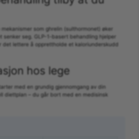
e mekanismer som ghrelin (sulthormonet) øker
et senker seg. GLP-1-basert behandling hjelper
 det lettere å opprettholde et kaloriunderskudd
asjon hos lege
starter med en grundig gjennomgang av din
ll diettplan – du går bort med en medisinsk