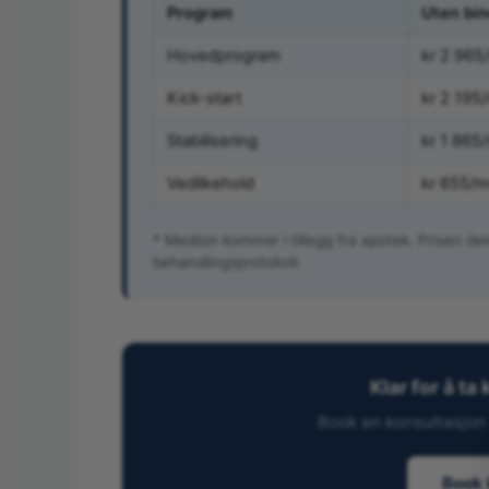
Program
Uten bin
Hovedprogram
kr 2 965
Kick-start
kr 2 195
Stabilisering
kr 1 865
Vedlikehold
kr 655/
* Medisin kommer i tillegg fra apotek. Prisen dek
behandlingsprotokoll.
Klar for å ta
Book en konsultasjon –
Book 