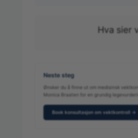
Hva sier 
Neste steg
Ønsker du å finne ut om medisinsk vektkont
Monica Braaten for en grundig legevurderi
Book konsultasjon om vektkontroll →