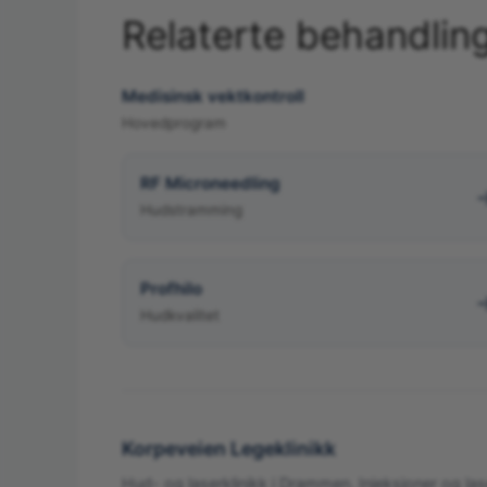
Relaterte behandlin
Medisinsk vektkontroll
Hovedprogram
RF Microneedling
Hudstramming
Profhilo
Hudkvalitet
Korpeveien Legeklinikk
Hud- og laserklinikk i Drammen. Injeksjoner og las