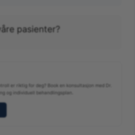
våre pasienter?
roll er riktig for deg? Book en konsultasjon med Dr.
ng og individuell behandlingsplan.