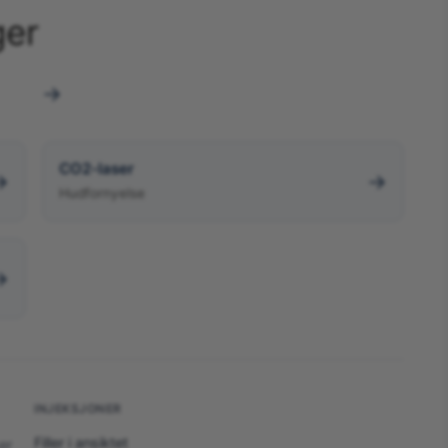
ger
→
CO2-laser
→
→
Hudfornyelse
→
INJEKSJONER
Filler i ansiktet
er