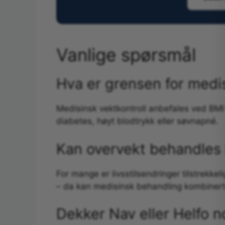
Vanlige spørsmål
Hva er grensen for medi
Medisinsk vektkontroll anbefales ved BM
diabetes, høyt blodtrykk eller søvnapné.
Kan overvekt behandles 
For mange er livsstilsendringer tilstrekke
– da kan medisinsk behandling kombinert m
Dekker Nav eller Helfo 