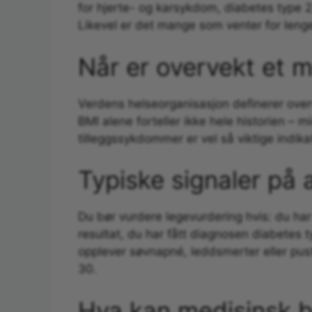
for hjerte- og karsykdom, diabetes type 2
Likevel er det mange som venter for leng
Når er overvekt et 
Verdens helseorganisasjon definerer ov
BMI alene forteller ikke hele historien – 
tilleggssykdommer er vel så viktige indika
Typiske signaler på 
Du bør vurdere legevurdering hvis: du har
resultat, du har fått diagnosen diabetes ty
opplever søvnapné, leddsmerter eller pust
30.
Hva kan medisinsk be