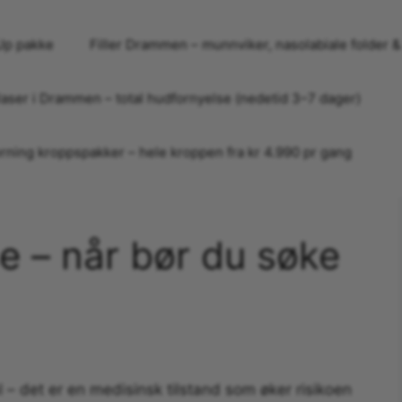
Up pakke
Filler Drammen – munnviker, nasolabiale folder &
laser i Drammen – total hudfornyelse (nedetid 3–7 dager)
rning kroppspakker – hele kroppen fra kr 4.990 pr gang
e – når bør du søke
 – det er en medisinsk tilstand som øker risikoen