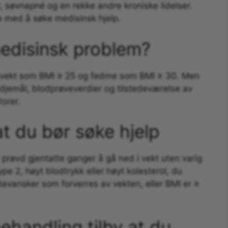
, søvnapné og en rekke andre kroniske lidelser.
e med å søke medisinsk hjelp.
medisinsk problem?
ervekt som BMI ≥ 25 og fedme som BMI ≥ 30. Men
midjemål, blodprøveverdier og tilstedeværelse av
torer.
at du bør søke hjelp
 prøvd gjentatte ganger å gå ned i vekt uten varig
pe 2, høyt blodtrykk eller høyt kolesterol, du
evansker som forverres av vekten, eller BMI er ≥
handling tilby at du