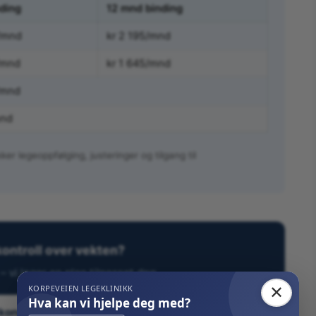
ding
12 mnd binding
/mnd
kr 2 195/mnd
/mnd
kr 1 645/mnd
/mnd
mnd
ker legeoppfølging, justeringer og tilgang til
 kontroll over vekten?
 vi lager en plan tilpasset deg.
✕
KORPEVEIEN LEGEKLINIKK
Hva kan vi hjelpe deg med?
konsultasjon →