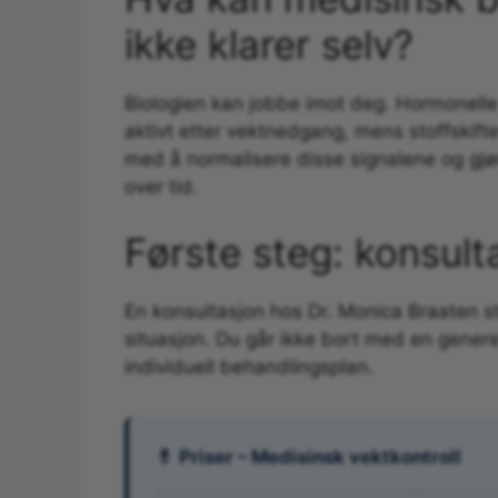
ikke klarer selv?
Biologien kan jobbe imot deg. Hormonell
aktivt etter vektnedgang, mens stoffskift
med å normalisere disse signalene og gjør
over tid.
Første steg: konsult
En konsultasjon hos Dr. Monica Braaten 
situasjon. Du går ikke bort med en genere
individuell behandlingsplan.
💊 Priser – Medisinsk vektkontroll