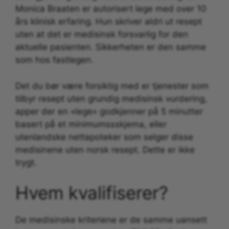
Monica Braaten er autorisert lege med over 10
års klinisk erfaring. Hun skriver aldri ut resept
uten at det er medisinsk forsvarlig for den
aktuelle pasienten. Sikkerheten er den samme
som hos fastlegen.
Det du bør være forsiktig med er tjenester som
tilbyr resept uten grundig medisinsk vurdering,
apper der en «lege» godkjenner på 5 minutter
basert på et minimumssskjema, eller
utenlandske nettapoteker som selger disse
medisinene uten norsk resept. Dette er ikke
trygt.
Hvem kvalifiserer?
De medisinske kriteriene er de samme uansett