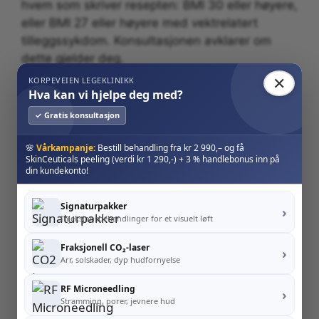
hvem som skriver resepten: BMI 30 eller høyere,
eller BMI 27 eller høyere med vektrelatert
tilleggssykdom. Konsultasjonen avklarer om
dette gjelder deg.
✕
KORPEVEIEN LEGEKLINIKK
Hva kan vi hjelpe deg med?
✓ Gratis konsultasjon
Pakkepriser – medisinsk vektkontroll
🌸
Vårkampanje:
Bestill behandling fra kr 2 990,– og få
SkinCeuticals peeling (verdi kr 1 290,-) + 3 % handlebonus inn på
KICK-START
HOVEDPROGRAM ⭐
din kundekonto!
kr 1
kr 2 195
/mnd
645
Med 12 mnd
Signaturpakker
/mnd
›
binding
Injeksjonsbehandlinger for et visuelt løft
Med 12 mnd
binding
Fraksjonell CO₂-laser
›
Arr, solskader, dyp hudfornyelse
RF Microneedling
›
STABILISERING
VEDLIKEHOLD
Stramming, porer, jevnere hud
kr 1
kr 655
/mnd