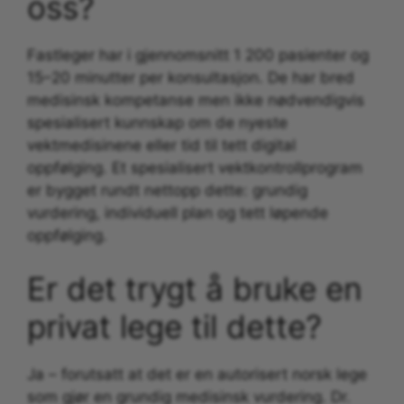
oss?
Fastleger har i gjennomsnitt 1 200 pasienter og
15–20 minutter per konsultasjon. De har bred
medisinsk kompetanse men ikke nødvendigvis
spesialisert kunnskap om de nyeste
vektmedisinene eller tid til tett digital
oppfølging. Et spesialisert vektkontrollprogram
er bygget rundt nettopp dette: grundig
vurdering, individuell plan og tett løpende
oppfølging.
Er det trygt å bruke en
privat lege til dette?
Ja – forutsatt at det er en autorisert norsk lege
som gjør en grundig medisinsk vurdering. Dr.