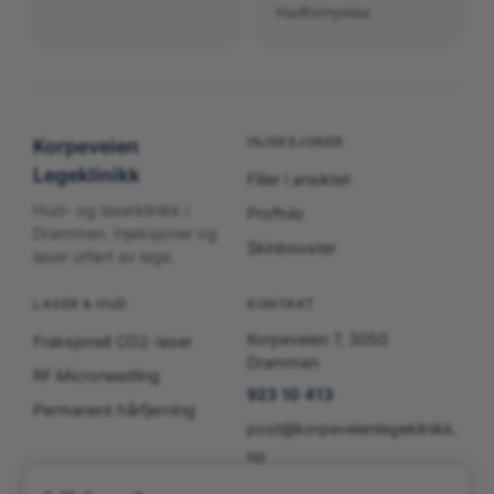
Hudfornyelse
INJEKSJONER
Korpeveien
Legeklinikk
Filler i ansiktet
Hud- og laserklinikk i
Profhilo
Drammen. Injeksjoner og
Skinbooster
laser utført av lege.
LASER & HUD
KONTAKT
Korpeveien 7, 3050
Fraksjonell CO2-laser
Drammen
RF Microneedling
923 10 413
Permanent hårfjerning
post@korpeveienlegeklinikk.
no
Man–Fre: 10:00–16:30