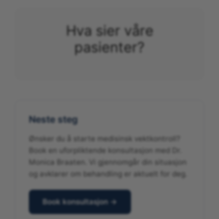
Hva sier våre
pasienter?
Neste steg
Ønsker du å starte medisinsk vektkontroll?
Book en uforpliktende konsultasjon med Dr.
Monica Braaten. Vi gjennomgår din situasjon
og avklarer om behandling er aktuelt for deg.
Book konsultasjon →