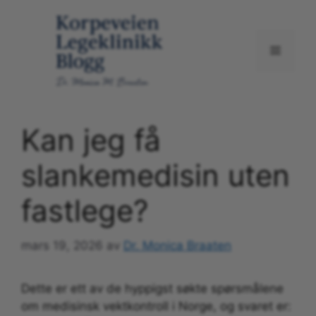
Hopp
til
innhold
Meny
Kan jeg få
slankemedisin uten
fastlege?
mars 19, 2026
av
Dr. Monica Braaten
Dette er ett av de hyppigst søkte spørsmålene
om medisinsk vektkontroll i Norge, og svaret er: