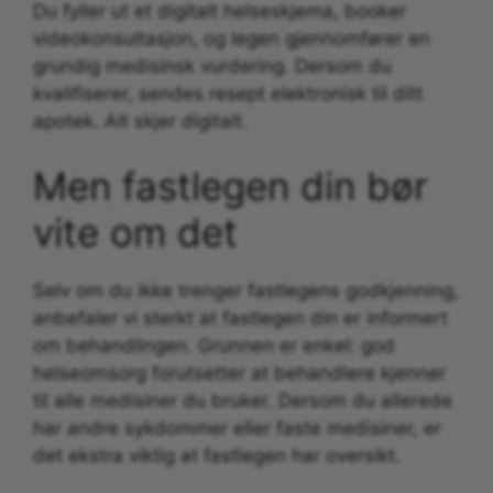
Du fyller ut et digitalt helseskjema, booker
videokonsultasjon, og legen gjennomfører en
grundig medisinsk vurdering. Dersom du
kvalifiserer, sendes resept elektronisk til ditt
apotek. Alt skjer digitalt.
Men fastlegen din bør
vite om det
Selv om du ikke trenger fastlegens godkjenning,
anbefaler vi sterkt at fastlegen din er informert
om behandlingen. Grunnen er enkel: god
helseomsorg forutsetter at behandlere kjenner
til alle medisiner du bruker. Dersom du allerede
har andre sykdommer eller faste medisiner, er
det ekstra viktig at fastlegen har oversikt.