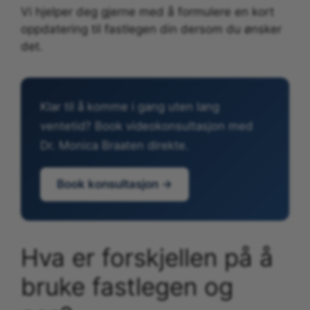
Vi hjelper deg gjerne med å formulere en kort
oppdatering til fastlegen din dersom du ønsker
det.
Klar til å komme i gang uten lang
ventetid? Book videokonsultasjon med
Dr. Monica Braaten direkte.
Book konsultasjon →
Hva er forskjellen på å
bruke fastlegen og