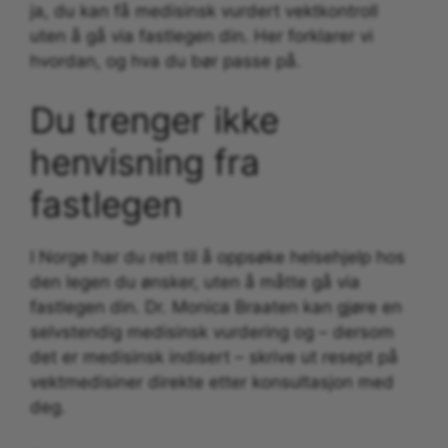
ja, du kan få medisinsk vurdert vektkontroll
uten å gå via fastlegen din. Her forklarer vi
hvordan, og hva du bør passe på.
Du trenger ikke
henvisning fra
fastlegen
I Norge har du rett til å oppsøke helsehjelp hos
den legen du ønsker, uten å måtte gå via
fastlegen din. Dr. Monica Braaten kan gjøre en
selvstendig medisinsk vurdering og – dersom
det er medisinsk indisert – skrive ut resept på
vektmedisiner direkte etter konsultasjon med
deg.