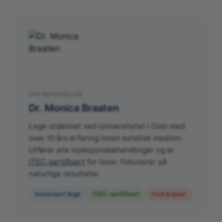
DIN BEHANDLER
Dr. Monica Braaten
Lege utdannet ved Universitetet i Oslo med
over 10 års erfaring innen estetisk medisin.
Utfører alle injeksjonsbehandlinger og er
ITEC-sertifisert
for laser. Fokuserer på
naturlige resultater.
Autorisert lege
ITEC-sertifisert
Hud & laser