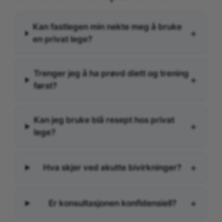
Kan fastlegen min nekte meg å bruke
+
en privat lege?
Trenger jeg å ha prøvd diett og trening
+
først?
Kan jeg bruke blå resept hos privat
+
lege?
+
Hva skjer ved akutte bivirkninger?
+
Er konsultasjonen konfidensiell?