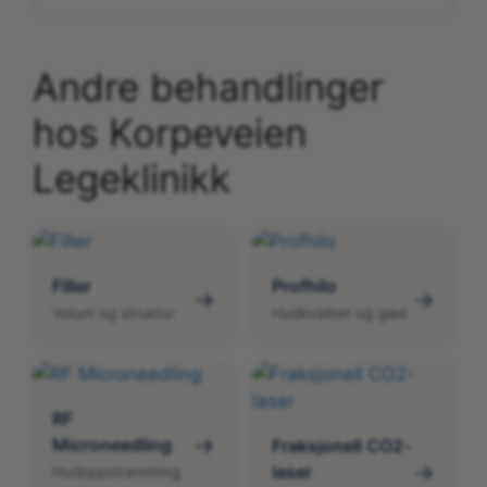
Andre behandlinger
hos Korpeveien
Legeklinikk
Filler
Profhilo
→
→
Volum og struktur
Hudkvalitet og glød
RF
→
Microneedling
Fraksjonell CO2-
→
laser
Hudoppstramming