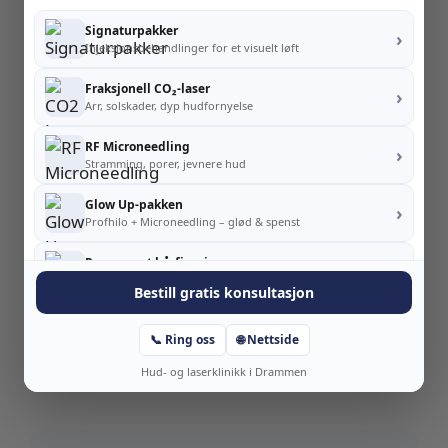
Book konsultasjon →
Signaturpakker
›
Injeksjonsbehandlinger for et visuelt løft
Fraksjonell CO₂-laser
›
Arr, solskader, dyp hudfornyelse
Ofte stilte spørsmål
RF Microneedling
›
Stramming, porer, jevnere hud
+
Kan jeg forvente å nå normalvekt?
Glow Up-pakken
›
Profhilo + Microneedling – glød & spenst
+
Hva hvis jeg ikke responderer?
Permanent hårfjerning
›
Pakkepris – kropp og ansikt
Bestill gratis konsultasjon
Fjerning av tatovering
›
Vil jeg gå rett opp igjen hvis jeg
Fastpris – til den er borte
📞 Ring oss
🌐 Nettside
+
slutter?
Hud- og laserklinikk i Drammen