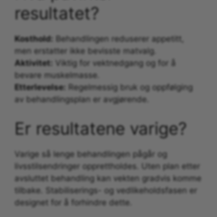
resultatet?
Kosthold:
Behandlingen reduserer appetitt,
men erstatter ikke bevisste matvalg.
Aktivitet:
Viktig for vektnedgang og for å
bevare muskelmasse.
Etterlevelse:
Regelmessig bruk og oppfølging
av behandlingsplan er avgjørende.
Er resultatene varige?
Varige så lenge behandlingen pågår og
livsstilsendringer opprettholdes. Uten plan etter
avsluttet behandling kan vekten gradvis komme
tilbake. Stabiliserings- og vedlikeholdsfasen er
designet for å forhindre dette.