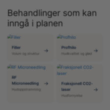
Behandlinger som kan
inngå i planen
Filler
Profhilo
→
→
Volum og struktur
Hudkvalitet og glød
RF
→
Microneedling
Fraksjonell CO2-
→
laser
Hudoppstramming
Hudfornyelse