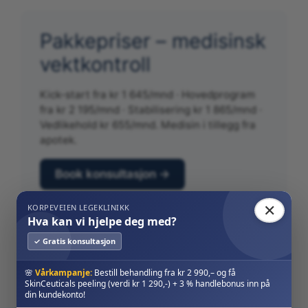
Pakkepriser – medisinsk
vektkontroll
Kick-start fra kr 1 645/mnd · Hovedprogram
fra kr 2 195/mnd · Stabilisering kr 1 865/mnd ·
Vedlikehold kr 655/mnd. Medisin i tillegg fra
apotek.
Book konsultasjon →
✕
KORPEVEIEN LEGEKLINIKK
Hva kan vi hjelpe deg med?
✓ Gratis konsultasjon
Start din vektreise i dag. Book
🌸
Vårkampanje:
Bestill behandling fra kr 2 990,– og få
konsultasjon.
SkinCeuticals peeling (verdi kr 1 290,-) + 3 % handlebonus inn på
din kundekonto!