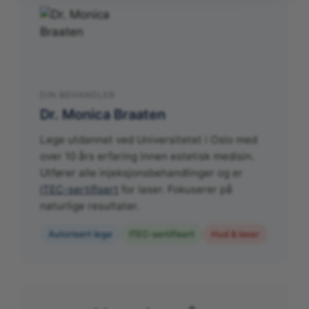
DIN BEHANDLER
Dr. Monica Braaten
Lege utdannet ved Universitetet i Oslo med
over 10 års erfaring innen estetisk medisin.
Utfører alle injeksjonsbehandlinger og er
ITEC-sertifisert
for laser. Fokuserer på
naturlige resultater.
Autorisert lege
ITEC-sertifisert
Hud & laser