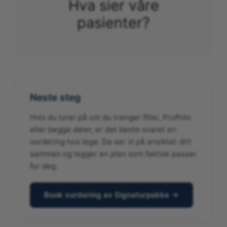
Hva sier våre
pasienter?
Neste steg
Hvis du lurer på om du trenger filler, Profhilo
eller begge deler, er det beste svaret en
vurdering hos lege. Da ser vi på ansiktet ditt
sammen og legger en plan som faktisk passer
for deg.
Book vurdering av Signaturpakke →