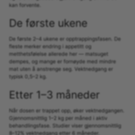
kan forvente.
De første ukene
De første 2–4 ukene er opptrappingsfasen. De
fleste merker endring i appetitt og
metthetsfølelse allerede her — matsuget
dempes, og mange er fornøyde med mindre
mat uten å anstrenge seg. Vektnedgang er
typisk 0,5–2 kg.
Etter 1–3 måneder
Når dosen er trappet opp, øker vektnedgangen.
Gjennomsnittlig 1–2 kg per måned i aktiv
behandlingsfase. Studier viser gjennomsnittlig
8–12% vektnedgang etter 6 måneder.