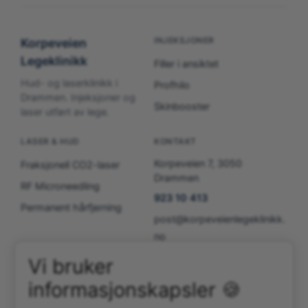
INJEKSJONER
Korpeveien
Legeklinikk
Filler i ansiktet
Hud- og laserklinikk i
Profhilo
Drammen. Injeksjoner og
Skinbooster
laser utført av lege.
LASER & HUD
KONTAKT
Korpeveien 7, 3050
Fraksjonell CO2-laser
Drammen
RF Microneedling
923 10 413
Permanent hårfjerning
post@korpeveienlegeklinikk.
no
Man–Fre: 10:00–16:30
Vi bruker
informasjonskapsler 🍪
© 2025 Korpeveien Legeklinikk AS · Org.nr: 825 893 822