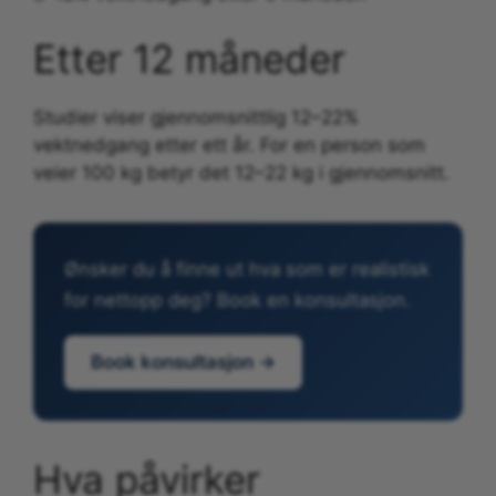
Etter 12 måneder
Studier viser gjennomsnittlig 12–22%
vektnedgang etter ett år. For en person som
veier 100 kg betyr det 12–22 kg i gjennomsnitt.
Ønsker du å finne ut hva som er realistisk
for nettopp deg? Book en konsultasjon.
Book konsultasjon →
Hva påvirker