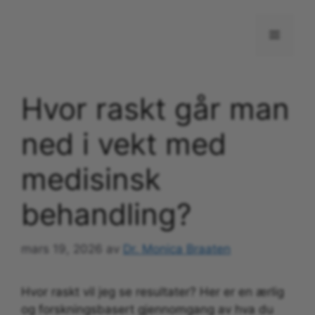
Hopp
til
Meny
innhold
Hvor raskt går man
ned i vekt med
medisinsk
behandling?
mars 19, 2026
av
Dr. Monica Braaten
Hvor raskt vil jeg se resultater? Her er en ærlig
og forskningsbasert gjennomgang av hva du